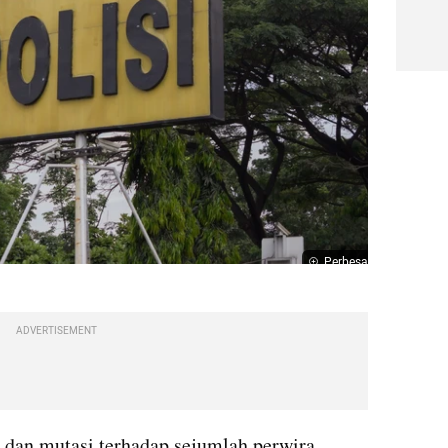
Perbesar
ADVERTISEMENT
 dan mutasi terhadap sejumlah perwira 