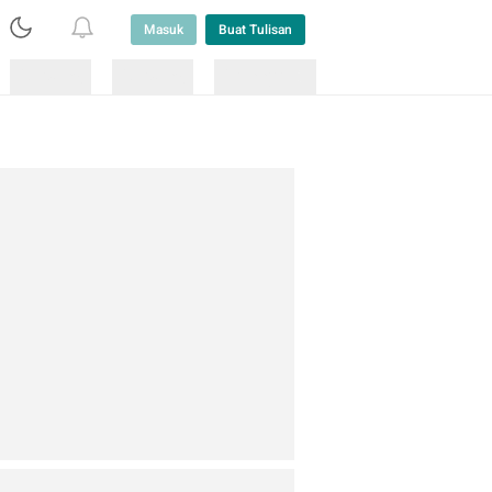
Masuk
Buat Tulisan
Loading
Loading
Lainnya