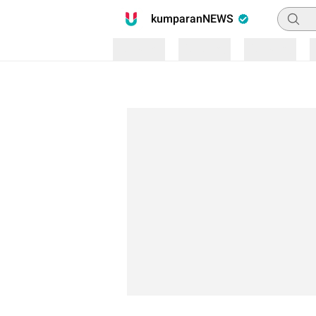
Pencari
kumparanNEWS
Loading
Loading
Loading