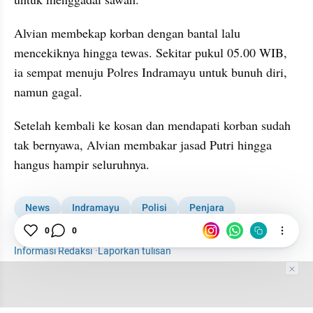
Alvian membekap korban dengan bantal lalu 
mencekiknya hingga tewas. Sekitar pukul 05.00 WIB, 
ia sempat menuju Polres Indramayu untuk bunuh diri, 
namun gagal.
Setelah kembali ke kosan dan mendapati korban sudah 
tak bernyawa, Alvian membakar jasad Putri hingga 
hangus hampir seluruhnya.
News
Indramayu
Polisi
Penjara
0
0
Pembunuhan Berencana
Informasi Redaksi
·
Laporkan tulisan
Tim Editor
Editor Section