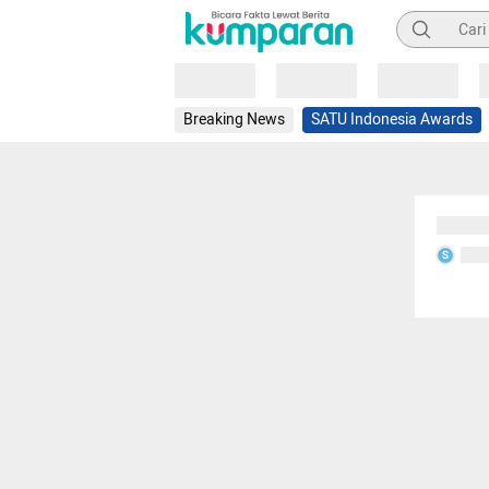
Pencarian
Loading
Loading
Loading
Breaking News
SATU Indonesia Awards
Sedang
Seda
S