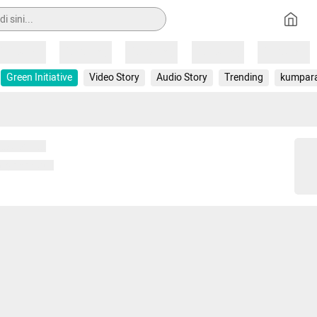
Loading
Loading
Loading
Loading
Loading
Green Initiative
Video Story
Audio Story
Trending
kumpar
 memuat...
ng memuat...