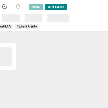
Masuk
Buat Tulisan
Loading
Loading
Lainnya
anPLUS
Opini & Cerita