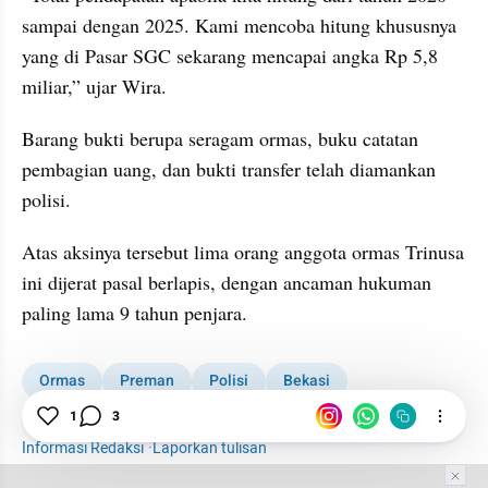
sampai dengan 2025. Kami mencoba hitung khususnya 
yang di Pasar SGC sekarang mencapai angka Rp 5,8 
miliar,” ujar Wira.
Barang bukti berupa seragam ormas, buku catatan 
pembagian uang, dan bukti transfer telah diamankan 
polisi.
Atas aksinya tersebut lima orang anggota ormas Trinusa 
ini dijerat pasal berlapis, dengan ancaman hukuman 
paling lama 9 tahun penjara.
Ormas
Preman
Polisi
Bekasi
1
3
Polda Metro Jaya
News
Informasi Redaksi
·
Laporkan tulisan
Tim Editor