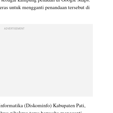
Pemkab Pati sedang berupaya keras untuk mengganti penandaan tersebut di 
ADVERTISEMENT
nformatika (Diskominfo) Kabupaten Pati, 
ahwa pihaknya terus berusaha mengganti 