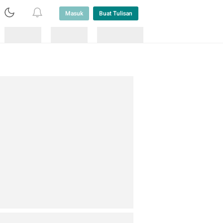
Masuk
Buat Tulisan
Loading
Loading
Lainnya