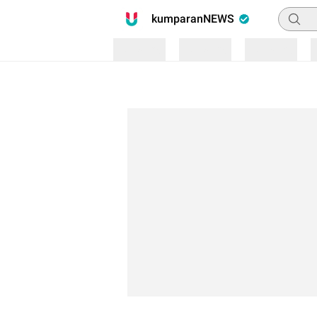
Pencari
kumparanNEWS
Loading
Loading
Loading