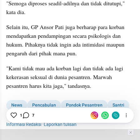
"Semoga diproses seadil-adilnya dan tidak ditutupi," 
kata dia.
Selain itu, GP Ansor Pati juga berharap para korban 
mendapatkan pendampingan secara psikologis dan 
hukum. Pihaknya tidak ingin ada intimidasi maupun 
pengaruh dari pihak mana pun.
"Kami tidak mau ada korban lagi dan tidak ada lagi 
kekerasan seksual di dunia pesantren. Marwah 
pesantren harus kita jaga," tandasnya.
News
Pencabulan
Pondok Pesantren
Santri
1
7
Tersangka
Pati
Pencabulan Santriwati di Pati
Informasi Redaksi
·
Laporkan tulisan
Tim Editor
Editor Section