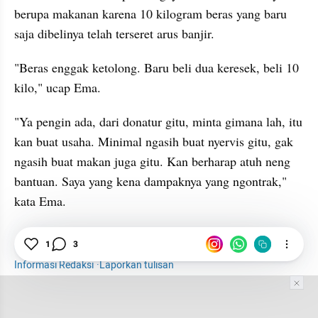
berupa makanan karena 10 kilogram beras yang baru 
saja dibelinya telah terseret arus banjir.
"Beras enggak ketolong. Baru beli dua keresek, beli 10 
kilo," ucap Ema.
"Ya pengin ada, dari donatur gitu, minta gimana lah, itu 
kan buat usaha. Minimal ngasih buat nyervis gitu, gak 
ngasih buat makan juga gitu. Kan berharap atuh neng 
bantuan. Saya yang kena dampaknya yang ngontrak," 
kata Ema.
Banjir
1
3
Kabupaten Bandung
Mesin Jahit
Informasi Redaksi
·
Laporkan tulisan
Tim Editor
Editor Section