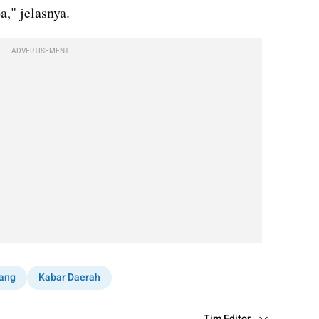
a," jelasnya.
ADVERTISEMENT
ang
Kabar Daerah
Tim Editor