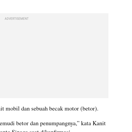
ADVERTISEMENT
it mobil dan sebuah becak motor (betor).
gemudi betor dan penumpangnya,” kata Kanit 
to Sinaga saat dikonfirmasi.