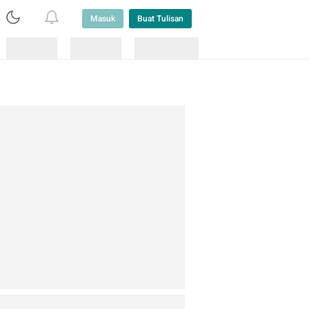
Masuk
Buat Tulisan
Loading
Loading
Lainnya