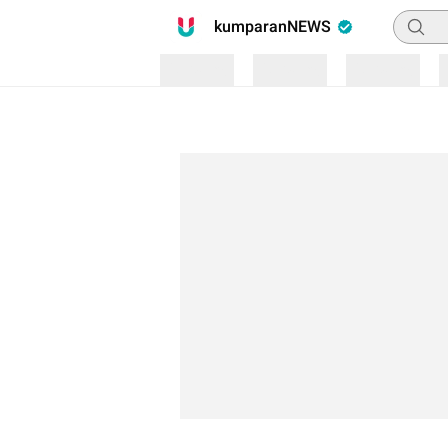
Pencari
kumparanNEWS
Loading
Loading
Loading