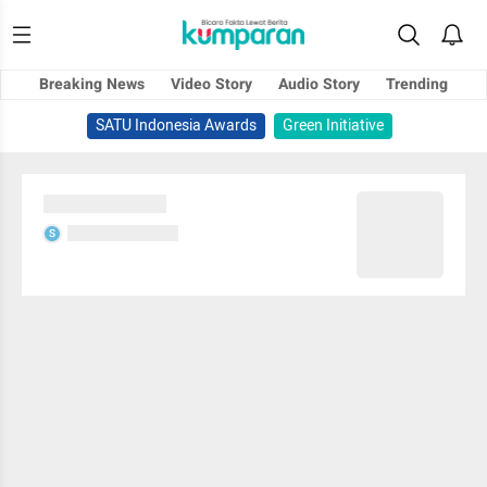
Breaking News
Video Story
Audio Story
Trending
SATU Indonesia Awards
Green Initiative
Sedang memuat...
Sedang memuat...
S