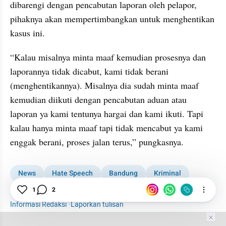
dibarengi dengan pencabutan laporan oleh pelapor, 
pihaknya akan mempertimbangkan untuk menghentikan 
kasus ini.  
“Kalau misalnya minta maaf kemudian prosesnya dan 
laporannya tidak dicabut, kami tidak berani 
(menghentikannya). Misalnya dia sudah minta maaf 
kemudian diikuti dengan pencabutan aduan atau 
laporan ya kami tentunya hargai dan kami ikuti. Tapi 
kalau hanya minta maaf tapi tidak mencabut ya kami 
enggak berani, proses jalan terus,” pungkasnya.
News
Hate Speech
Bandung
Kriminal
Ustadz Evie Effendi
1
2
Informasi Redaksi
·
Laporkan tulisan
Tim Editor
Editor Section