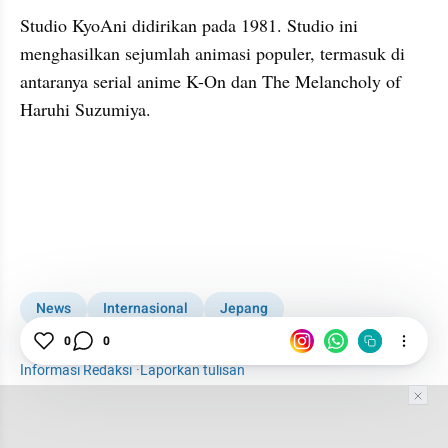
Studio 
KyoAni
 didirikan pada 1981. 
Studio
 ini 
menghasilkan sejumlah animasi populer, termasuk di 
antaranya serial anime K-On dan The 
Melancholy
 of 
Haruhi
Suzumiya
.
embed from external kumpara
News
Internasional
Jepang
0
0
Pembakaran Studio Jepang
Informasi Redaksi
·
Laporkan tulisan
Tim Editor
Editor Section