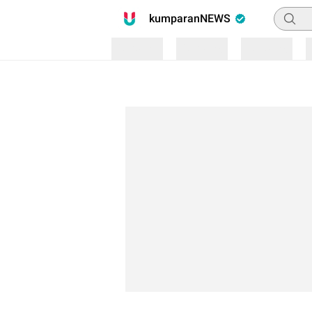
Pencari
kumparanNEWS
Loading
Loading
Loading