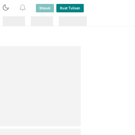
Masuk
Buat Tulisan
Loading
Loading
Lainnya