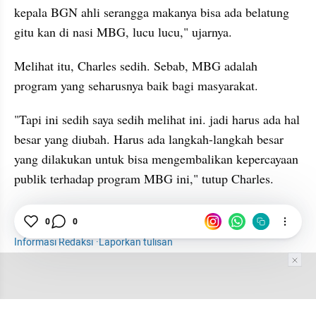
kepala BGN ahli serangga makanya bisa ada belatung 
gitu kan di nasi MBG, lucu lucu," ujarnya.
Melihat itu, Charles sedih. Sebab, MBG adalah 
program yang seharusnya baik bagi masyarakat.
"Tapi ini sedih saya sedih melihat ini. jadi harus ada hal 
besar yang diubah. Harus ada langkah-langkah besar 
yang dilakukan untuk bisa mengembalikan kepercayaan 
publik terhadap program MBG ini," tutup Charles.
News
PDIP
Medsos
Serangga
MBG
0
0
Informasi Redaksi
·
Laporkan tulisan
Tim Editor
Editor Section