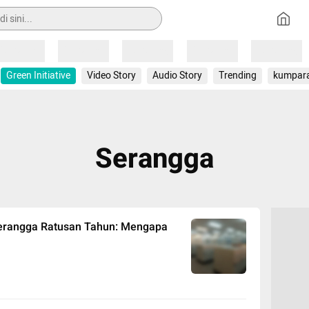
Loading
Loading
Loading
Loading
Loading
Green Initiative
Video Story
Audio Story
Trending
kumpar
Serangga
 Serangga Ratusan Tahun: Mengapa