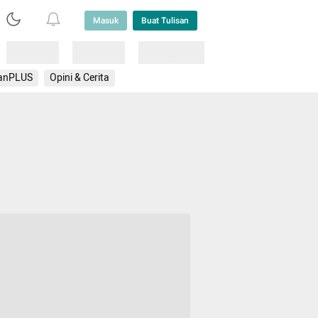
Masuk
Buat Tulisan
Loading
Loading
Lainnya
anPLUS
Opini & Cerita