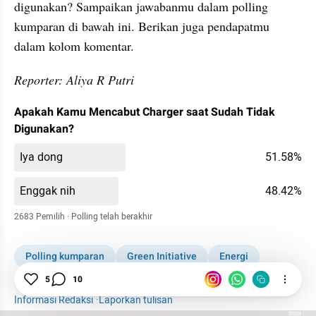
digunakan? Sampaikan jawabanmu dalam polling 
kumparan di bawah ini. Berikan juga pendapatmu 
dalam kolom komentar.
Reporter: Aliya R Putri
Apakah Kamu Mencabut Charger saat Sudah Tidak 
Digunakan?
Iya dong
51.58%
Enggak nih
48.42%
2683 Pemilih 
· 
Polling telah berakhir
Polling kumparan
Green Initiative
Energi
Listrik
Charger
5
10
Informasi Redaksi
·
Laporkan tulisan