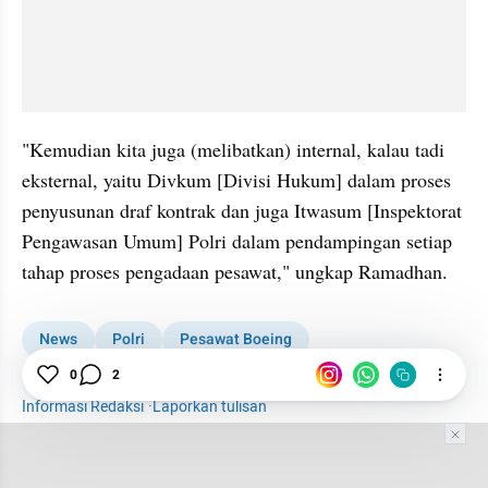
"Kemudian kita juga (melibatkan) internal, kalau tadi 
eksternal, yaitu Divkum [Divisi Hukum] dalam proses 
penyusunan draf kontrak dan juga Itwasum [Inspektorat 
Pengawasan Umum] Polri dalam pendampingan setiap 
tahap proses pengadaan pesawat," ungkap Ramadhan.
News
Polri
Pesawat Boeing
Polri Beli Pesawat Boeing
0
2
Informasi Redaksi
·
Laporkan tulisan
Tim Editor
Editor Section