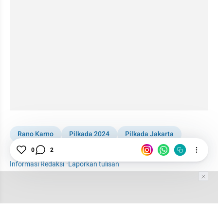
Rano Karno
Pilkada 2024
Pilkada Jakarta
Pilgub DKI
Politik
Jakarta
Benyamin Sueb
0
2
Informasi Redaksi
·
Laporkan tulisan
Tim Editor
Editor Section