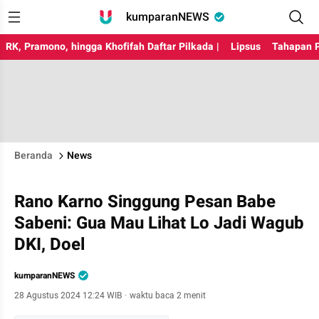
kumparanNEWS
RK, Pramono, hingga Khofifah Daftar Pilkada |
Lipsus
Tahapan P
Beranda
News
Rano Karno Singgung Pesan Babe
Sabeni: Gua Mau Lihat Lo Jadi Wagub
DKI, Doel
kumparanNEWS
28 Agustus 2024 12:24 WIB
·
waktu baca 2 menit