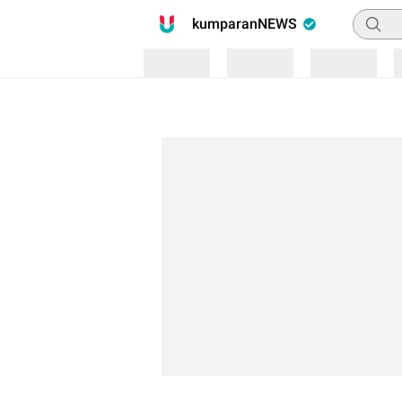
Pencari
kumparanNEWS
Loading
Loading
Loading