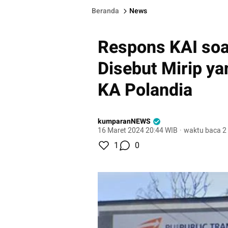
Beranda
News
Respons KAI soa
Disebut Mirip y
KA Polandia
kumparanNEWS
16 Maret 2024 20:44 WIB
·
waktu baca 2
1
0