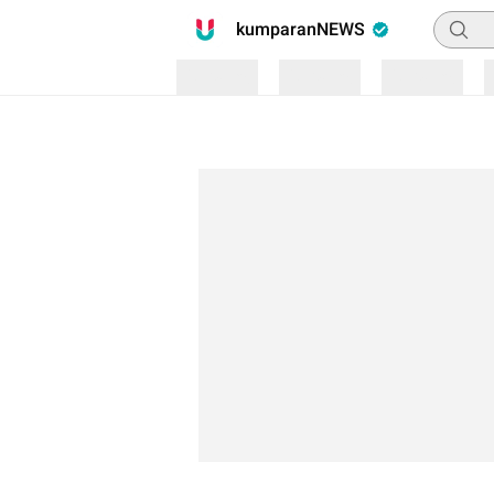
Pencari
kumparanNEWS
Loading
Loading
Loading