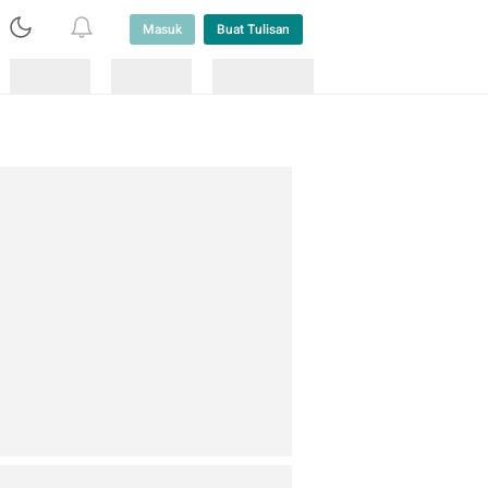
Masuk
Buat Tulisan
Loading
Loading
Lainnya