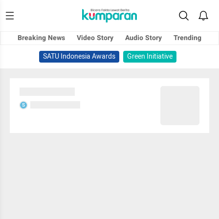
Breaking News
Video Story
Audio Story
Trending
SATU Indonesia Awards
Green Initiative
Sedang memuat...
Sedang memuat...
S