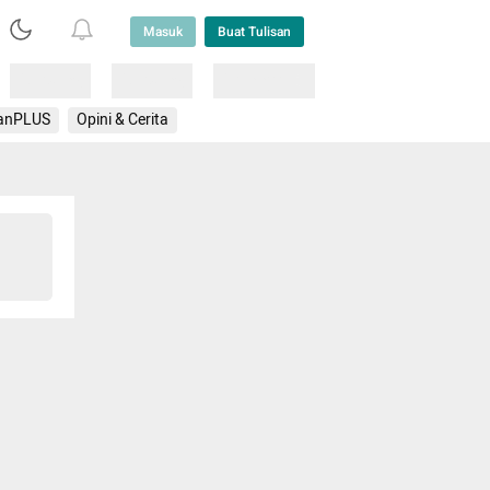
Masuk
Buat Tulisan
Loading
Loading
Lainnya
anPLUS
Opini & Cerita