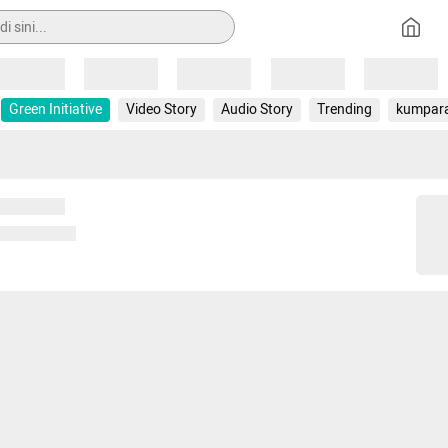
Loading
Loading
Loading
Loading
Loading
Green Initiative
Video Story
Audio Story
Trending
kumpar
 memuat...
ng memuat...