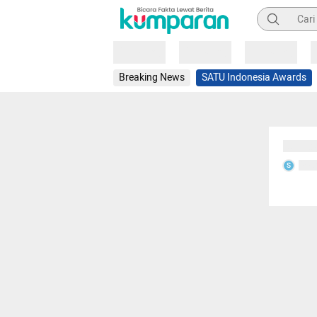
Pencarian
Loading
Loading
Loading
Breaking News
SATU Indonesia Awards
Sedang
Seda
S