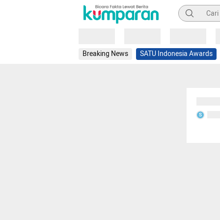
Pencarian
Loading
Loading
Loading
Breaking News
SATU Indonesia Awards
Sedang
Seda
S