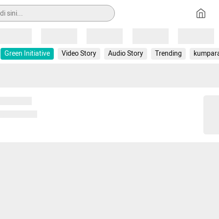
Loading
Loading
Loading
Loading
Loading
Green Initiative
Video Story
Audio Story
Trending
kumpar
 memuat...
ng memuat...