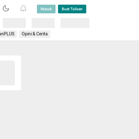
Masuk
Buat Tulisan
Loading
Loading
Lainnya
anPLUS
Opini & Cerita