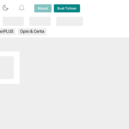
Masuk
Buat Tulisan
Loading
Loading
Lainnya
anPLUS
Opini & Cerita