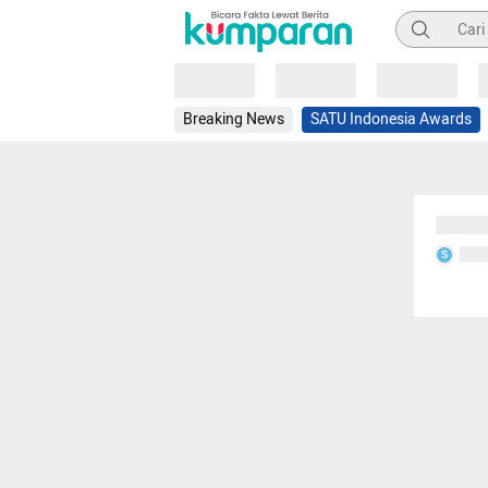
Pencarian
Loading
Loading
Loading
Breaking News
SATU Indonesia Awards
Sedang
Seda
S