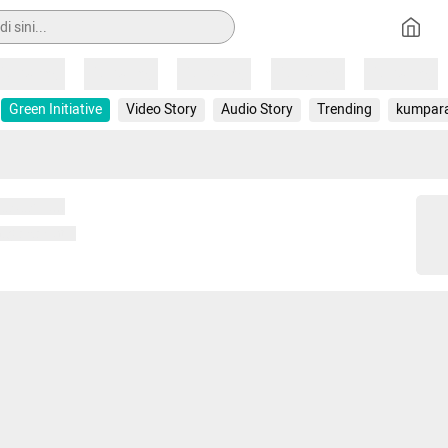
Loading
Loading
Loading
Loading
Loading
Green Initiative
Video Story
Audio Story
Trending
kumpar
 memuat...
ng memuat...