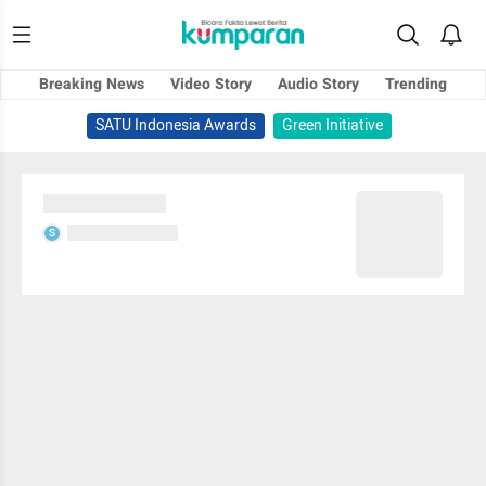
Breaking News
Video Story
Audio Story
Trending
SATU Indonesia Awards
Green Initiative
Sedang memuat...
Sedang memuat...
S