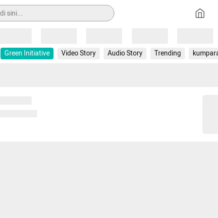
Loading
Loading
Loading
Loading
Loading
Green Initiative
Video Story
Audio Story
Trending
kumpar
 memuat...
ng memuat...