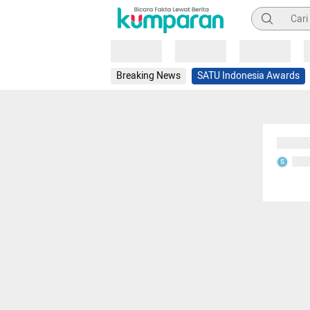
Pencarian
Loading
Loading
Loading
Breaking News
SATU Indonesia Awards
Sedang
Seda
S