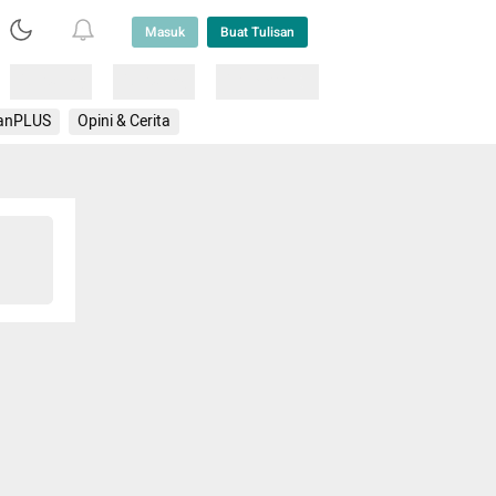
Masuk
Buat Tulisan
Loading
Loading
Lainnya
anPLUS
Opini & Cerita