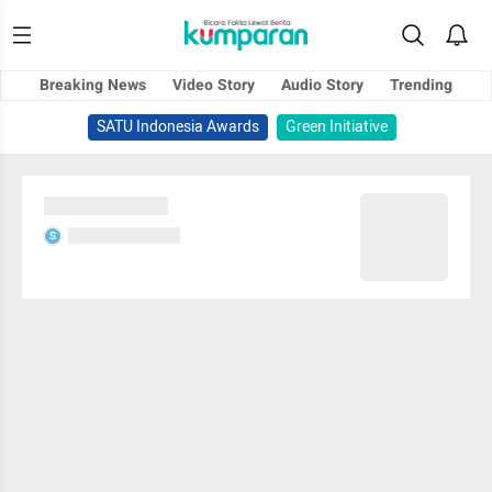
Breaking News
Video Story
Audio Story
Trending
SATU Indonesia Awards
Green Initiative
Sedang memuat...
Sedang memuat...
S