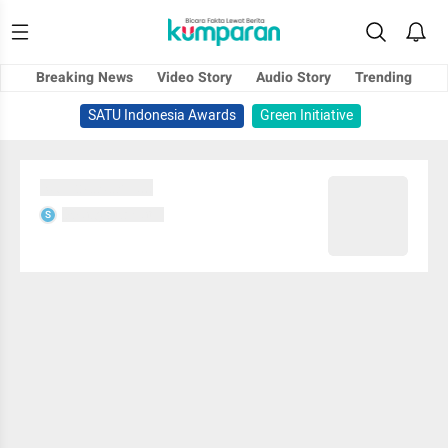
Breaking News
Video Story
Audio Story
Trending
SATU Indonesia Awards
Green Initiative
Sedang memuat...
Sedang memuat...
S