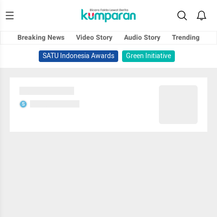
Breaking News
Video Story
Audio Story
Trending
SATU Indonesia Awards
Green Initiative
Sedang memuat...
Sedang memuat...
S