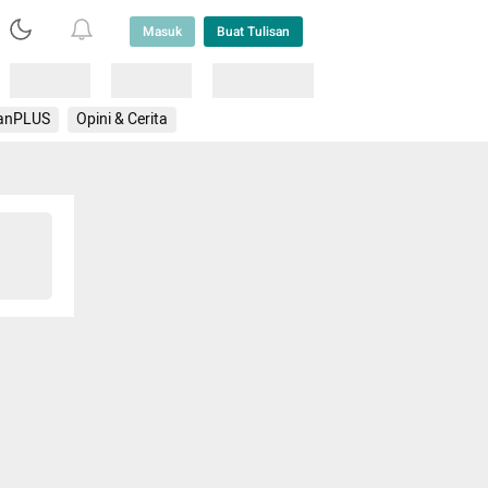
Masuk
Buat Tulisan
Loading
Loading
Lainnya
anPLUS
Opini & Cerita