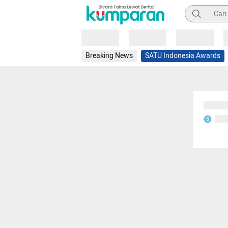
Pencarian
Loading
Loading
Loading
Breaking News
SATU Indonesia Awards
Sedang
Seda
S