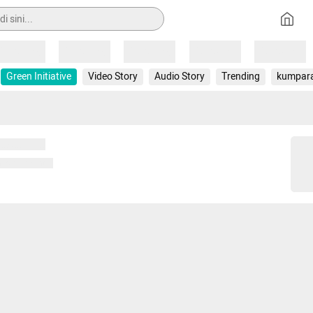
Loading
Loading
Loading
Loading
Loading
Green Initiative
Video Story
Audio Story
Trending
kumpar
 memuat...
ng memuat...