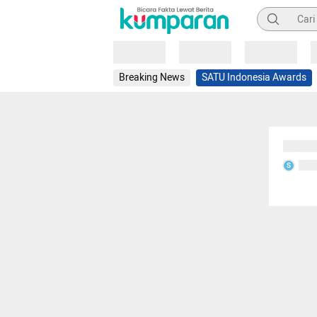
Pencarian
Loading
Loading
Loading
Breaking News
SATU Indonesia Awards
Sedang
Seda
S