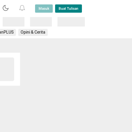
Masuk
Buat Tulisan
Loading
Loading
Lainnya
anPLUS
Opini & Cerita