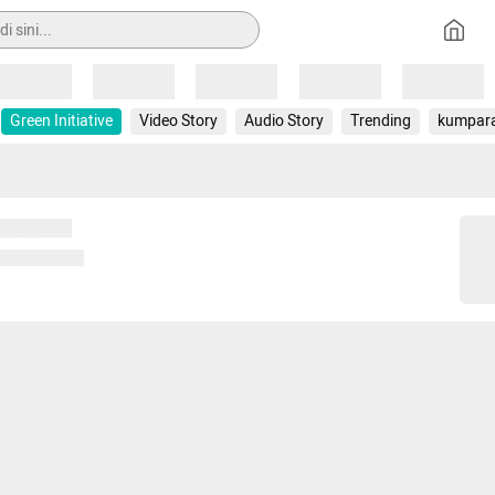
Loading
Loading
Loading
Loading
Loading
Green Initiative
Video Story
Audio Story
Trending
kumpar
 memuat...
ng memuat...