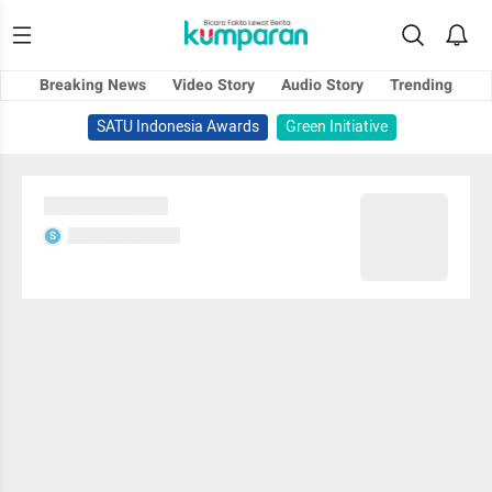
Breaking News
Video Story
Audio Story
Trending
SATU Indonesia Awards
Green Initiative
Sedang memuat...
Sedang memuat...
S