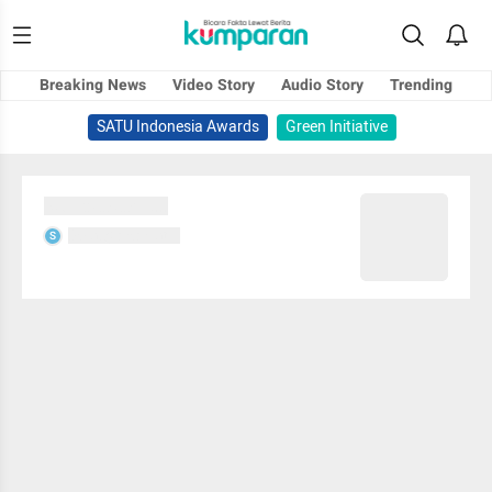
Breaking News
Video Story
Audio Story
Trending
SATU Indonesia Awards
Green Initiative
Sedang memuat...
Sedang memuat...
S