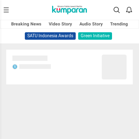
Breaking News
Video Story
Audio Story
Trending
SATU Indonesia Awards
Green Initiative
Sedang memuat...
Sedang memuat...
S