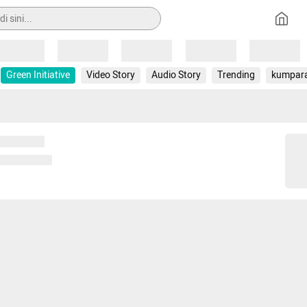
Loading
Loading
Loading
Loading
Loading
Green Initiative
Video Story
Audio Story
Trending
kumpar
 memuat...
ng memuat...