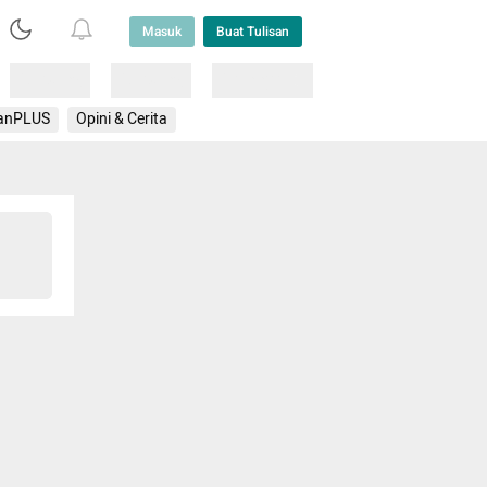
Masuk
Buat Tulisan
Loading
Loading
Lainnya
anPLUS
Opini & Cerita