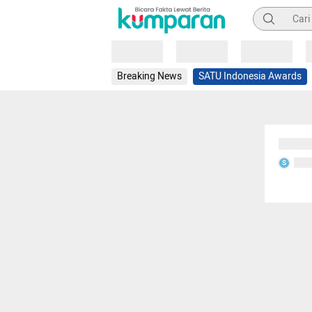
Pencarian
Loading
Loading
Loading
Breaking News
SATU Indonesia Awards
Sedang
Seda
S