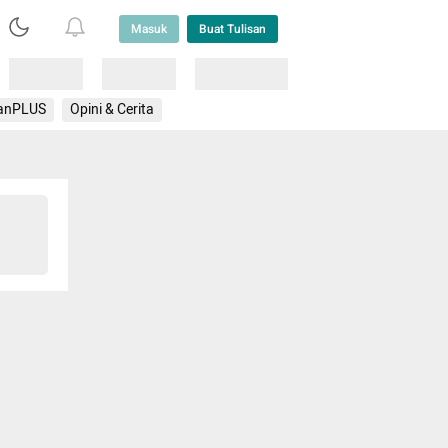
Masuk
Buat Tulisan
Loading
Loading
Lainnya
anPLUS
Opini & Cerita