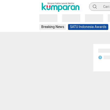
Pencarian
Loading
Loading
Loading
Breaking News
SATU Indonesia Awards
Sedang
Seda
S