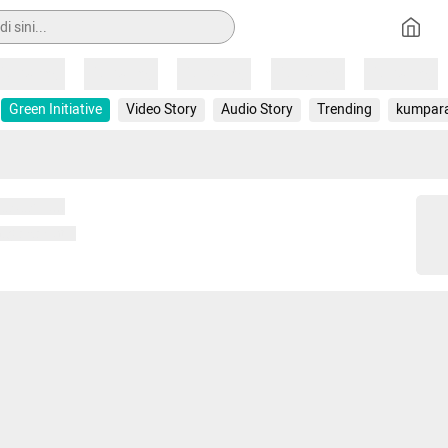
Loading
Loading
Loading
Loading
Loading
Green Initiative
Video Story
Audio Story
Trending
kumpar
 memuat...
ng memuat...