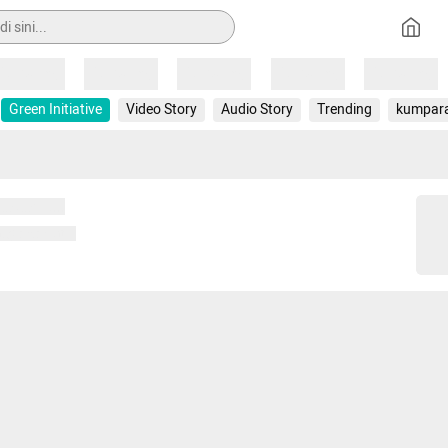
Loading
Loading
Loading
Loading
Loading
Green Initiative
Video Story
Audio Story
Trending
kumpar
 memuat...
ng memuat...