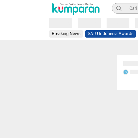
Pencarian
Loading
Loading
Loading
Breaking News
SATU Indonesia Awards
Sedang
Seda
S