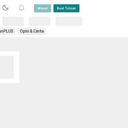
Masuk
Buat Tulisan
Loading
Loading
Lainnya
anPLUS
Opini & Cerita