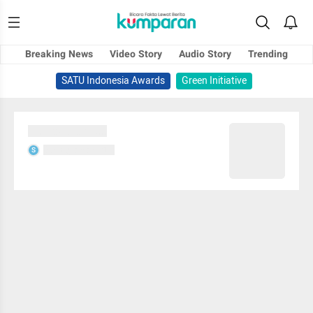
Breaking News
Video Story
Audio Story
Trending
SATU Indonesia Awards
Green Initiative
Sedang memuat...
Sedang memuat...
S