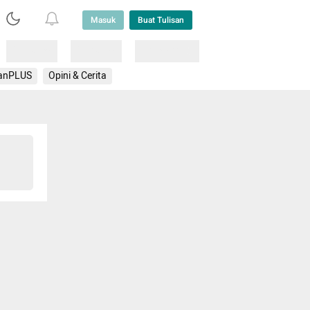
Masuk
Buat Tulisan
Loading
Loading
Lainnya
anPLUS
Opini & Cerita