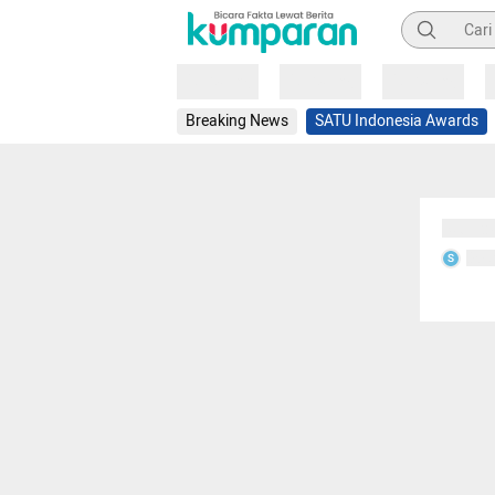
Pencarian
Loading
Loading
Loading
Breaking News
SATU Indonesia Awards
Sedang
Seda
S