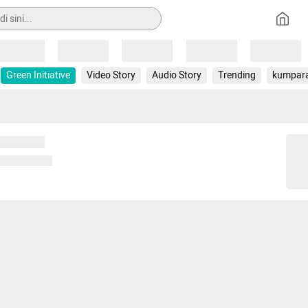
Loading
Loading
Loading
Loading
Loading
Green Initiative
Video Story
Audio Story
Trending
kumpar
 memuat...
ng memuat...