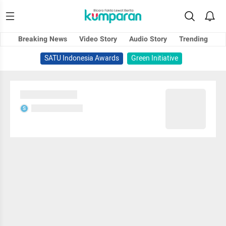
Breaking News
Video Story
Audio Story
Trending
SATU Indonesia Awards
Green Initiative
Sedang memuat...
Sedang memuat...
S