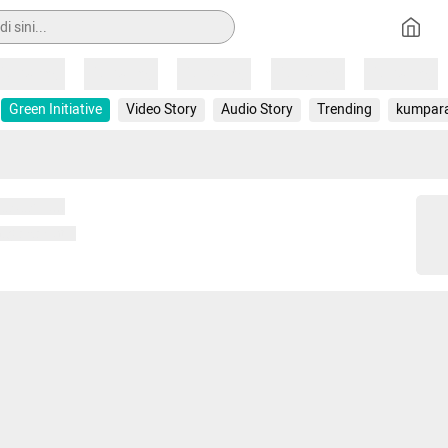
Loading
Loading
Loading
Loading
Loading
Green Initiative
Video Story
Audio Story
Trending
kumpar
 memuat...
ng memuat...