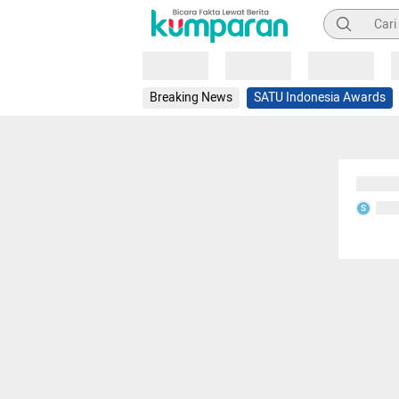
Pencarian
Loading
Loading
Loading
Breaking News
SATU Indonesia Awards
Sedang
Seda
S