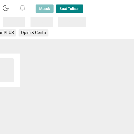
Masuk
Buat Tulisan
Loading
Loading
Lainnya
anPLUS
Opini & Cerita