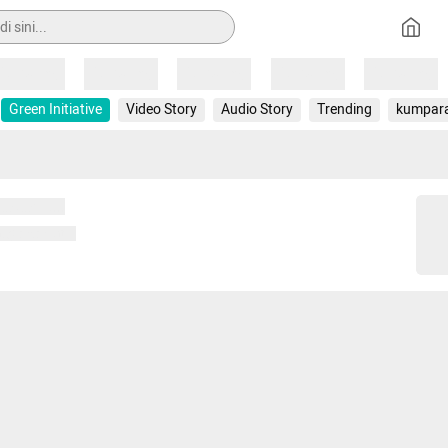
Loading
Loading
Loading
Loading
Loading
Green Initiative
Video Story
Audio Story
Trending
kumpar
 memuat...
ng memuat...