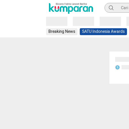
Pencarian
Loading
Loading
Loading
Breaking News
SATU Indonesia Awards
Sedang
Seda
S