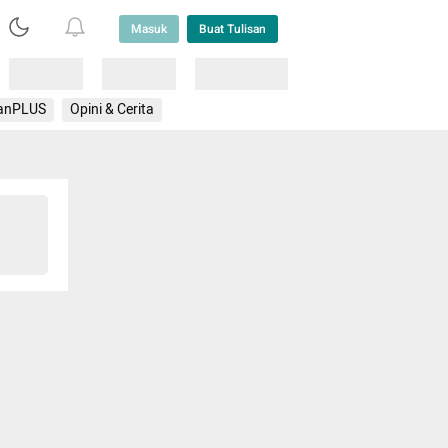
Masuk
Buat Tulisan
Loading
Loading
Lainnya
anPLUS
Opini & Cerita