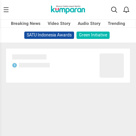
Breaking News
Video Story
Audio Story
Trending
SATU Indonesia Awards
Green Initiative
Sedang memuat...
Sedang memuat...
S