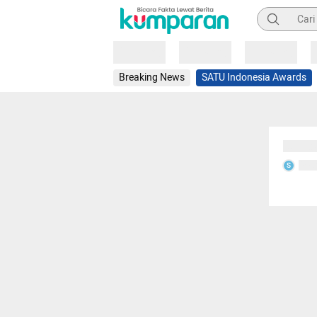
Pencarian
Loading
Loading
Loading
Breaking News
SATU Indonesia Awards
Sedang
Seda
S