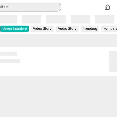
Loading
Loading
Loading
Loading
Loading
Green Initiative
Video Story
Audio Story
Trending
kumpar
 memuat...
ng memuat...