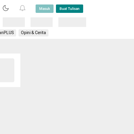
Masuk
Buat Tulisan
Loading
Loading
Lainnya
anPLUS
Opini & Cerita