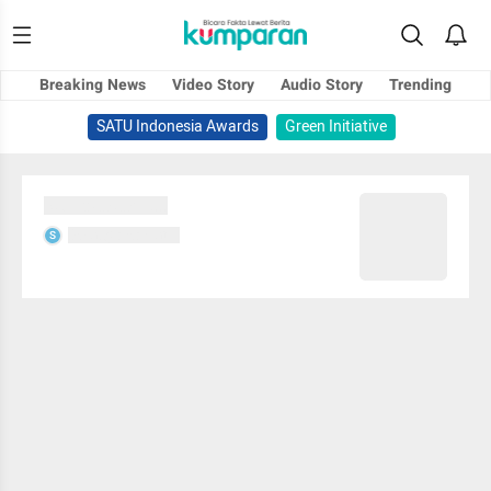
Breaking News
Video Story
Audio Story
Trending
SATU Indonesia Awards
Green Initiative
Sedang memuat...
Sedang memuat...
S