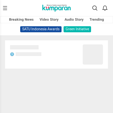
Breaking News
Video Story
Audio Story
Trending
SATU Indonesia Awards
Green Initiative
Sedang memuat...
Sedang memuat...
S