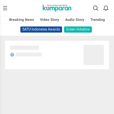
Breaking News
Video Story
Audio Story
Trending
SATU Indonesia Awards
Green Initiative
Sedang memuat...
Sedang memuat...
S