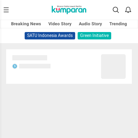
Breaking News
Video Story
Audio Story
Trending
SATU Indonesia Awards
Green Initiative
Sedang memuat...
Sedang memuat...
S