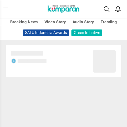
Breaking News
Video Story
Audio Story
Trending
SATU Indonesia Awards
Green Initiative
Sedang memuat...
Sedang memuat...
S