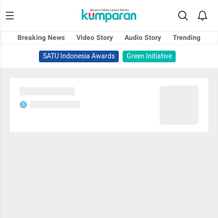
Breaking News
Video Story
Audio Story
Trending
SATU Indonesia Awards
Green Initiative
Sedang memuat...
Sedang memuat...
S