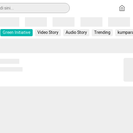
Loading
Loading
Loading
Loading
Loading
Green Initiative
Video Story
Audio Story
Trending
kumpar
 memuat...
ng memuat...