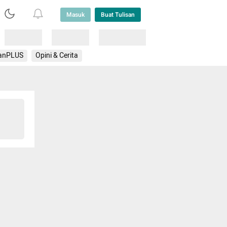
Masuk
Buat Tulisan
Loading
Loading
Lainnya
anPLUS
Opini & Cerita