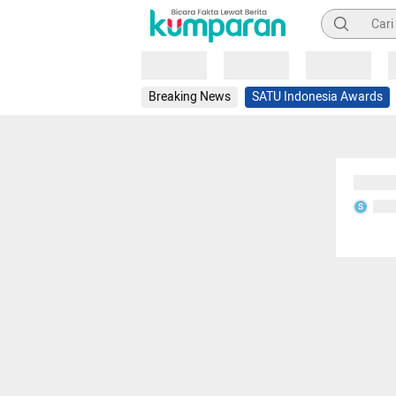
Pencarian
Loading
Loading
Loading
Breaking News
SATU Indonesia Awards
Sedang
Seda
S